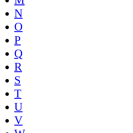
N
O
P
Q
R
S
T
U
V