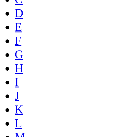
D
E
F
G
H
I
J
K
L
M